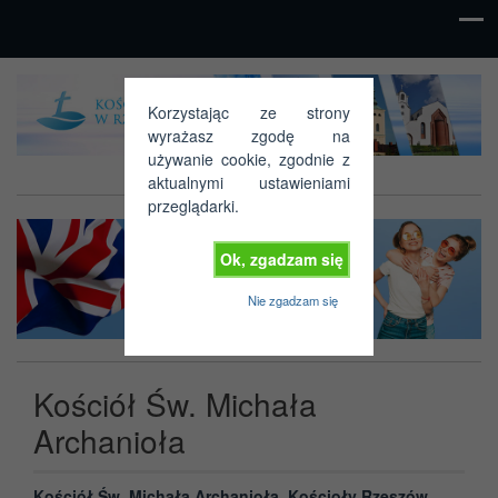
Kościoły w
Korzystając ze strony
Rzeszowie
wyrażasz zgodę na
używanie cookie, zgodnie z
aktualnymi ustawieniami
przeglądarki.
Ok, zgadzam się
Nie zgadzam się
Kościół Św. Michała
Archanioła
Kościół Św. Michała Archanioła. Kościoły Rzeszów.